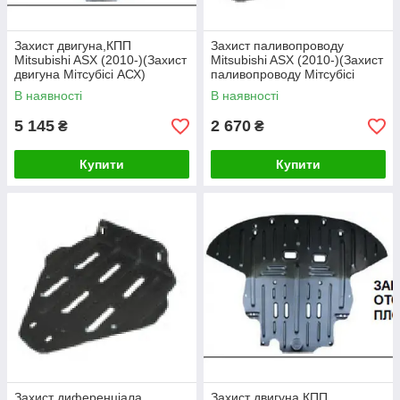
Захист двигуна,КПП
Захист паливопроводу
Mitsubishi ASX (2010-)(Захист
Mitsubishi ASX (2010-)(Захист
двигуна Мітсубісі АСХ)
паливопроводу Мітсубісі
Полігон-авто
АСХ) Полігон-авто
В наявності
В наявності
5 145
2 670
₴
₴
Купити
Купити
Захист диференціала
Захист двигуна,КПП