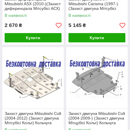
Mitsubishi ASX (2010-)(Захист
Mitsubishi Carisma (1997-)
диференціала Мітсубісі АСХ)
(Захист двигуна Мітсубісі
Полігон-авто
Карізма) Полігон-авто
В наявності
В наявності
2 670
5 145
₴
₴
Купити
Купити
Захист двигуна Mitsubishi Colt
Захист двигуна Mitsubishi Colt
(2004-2012) (Захист двигуна
(2004-2009-) (Захист двигуна
Мітсубісі Кольт) Кольчуга
Мітцубісі Кольт) Кольчуга
В наявності
В наявності