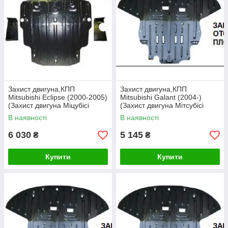
Захист двигуна,КПП
Захист двигуна,КПП
Mitsubishi Eclipse (2000-2005)
Mitsubishi Galant (2004-)
(Захист двигуна Міцубісі
(Захист двигуна Мітсубісі
Екліпс) Полігон-авто
Галант) Полігон-авто
В наявності
В наявності
6 030
5 145
₴
₴
Купити
Купити