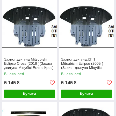
Захист двигуна Mitsubishi
Захист двигуна,КПП
Eclipse Cross (2018-)(Захист
Mitsubishi Eclipse (2005-)
двигуна Міцубісі Екліпс Крос)
(Захист двигуна Міцубісі
Полігон-авто
Екліпс) Полігон-авто
В наявності
В наявності
5 145
5 145
₴
₴
Купити
Купити