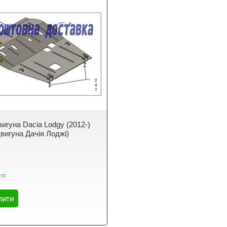
игуна Dacia Lodgy (2012-)
вигуна Дачія Лоджі)
ті
пити