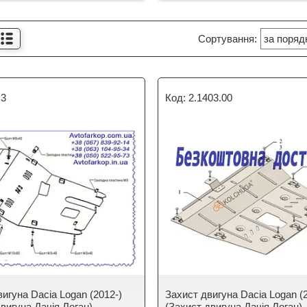
.3
2.1403.00
игуна Dacia Logan (2012-)
Захист двигуна Dacia Logan (
вигуна Дачія Логан)
(Захист двигуна Дачія Логан)