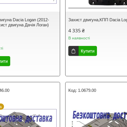
вигуна Dacia Logan (2012-
Захист двигуна,КПП Dacia Lo
ист двигуна Дачія Логан)
4 335 ₴
В наявності
ті
Купити
пити
46.00
1.0679.00
а