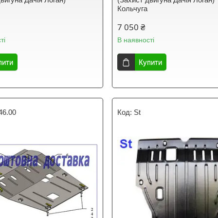
Кольчуга
7 050 ₴
ті
В наявності
пити
Купити
46.00
St