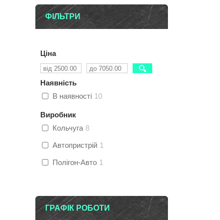
ФІЛЬТРИ
Ціна
Наявність
В наявності
10
Виробник
Кольчуга
8
Автопристрій
1
Полігон-Авто
1
ГРАФІК РОБОТИ