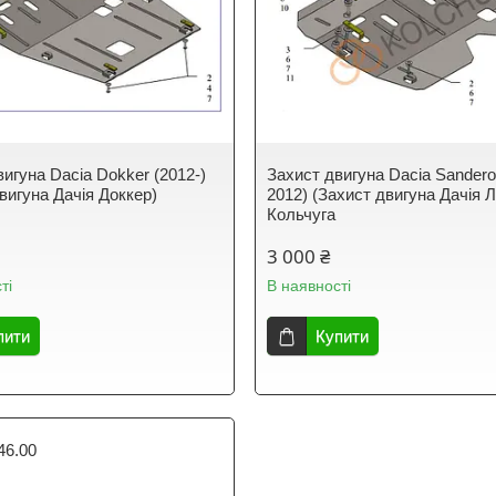
игуна Dacia Dokker (2012-)
Захист двигуна Dacia Sandero
вигуна Дачія Доккер)
2012) (Захист двигуна Дачія Л
Кольчуга
3 000 ₴
ті
В наявності
пити
Купити
46.00