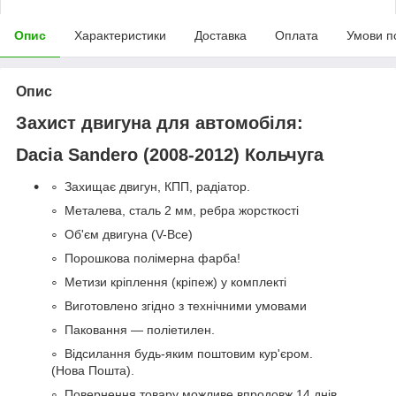
Опис
Характеристики
Доставка
Оплата
Умови п
Опис
Захист двигуна для автомобіля:
Dacia Sandero (2008-2012) Кольчуга
Захищає двигун, КПП, радіатор.
Металева, сталь 2 мм, ребра жорсткості
Об'єм двигуна (V-Все)
Порошкова полімерна фарба!
Метизи кріплення (кріпеж) у комплекті
Виготовлено згідно з технічними умовами
Паковання — поліетилен.
Відсилання будь-яким поштовим кур'єром.
(Нова Пошта).
Повернення товару можливе впродовж 14 днів.