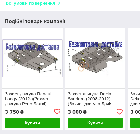
Всі умови повернення
Подібні товари компанії
Захист двигуна Renault
Захист двигуна Dacia
Захи
Lodgy (2012-)(Захист
Sandero (2008-2012)
Delt
двигуна Рено Лоджі)
(Захист двигуна Дачія
двиг
Кольчуга
Логан) Кольчуга
Коль
3 750
3 000
3 0
₴
₴
Купити
Купити