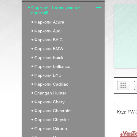
Фаркопи, Тягово-зчіпний
пристрій
Фаркопи Acura
Фаркопи Audi
Фаркопи BAIC
Фаркопи BMW
Фаркопи Buick
Фаркопи Brilliance
Фаркопи BYD
Фаркопи Cadillac
Changan Hunter
Фаркопи Chery
Фаркопи Chevrolet
FW-
Фаркопи Chrysler
Фаркопи Citroen