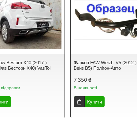
aw Besturn X40 (2017-)
Фаркоп FAW Weizhi V5 (2012-
Фав Бесторн Х40) VasTol
Вейз В5) Полігон-Авто
7 350 ₴
 відправки
В наявності
пити
Купити