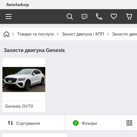
Avtofarkop
Товари та послуги
Захист двигуна і КПП
Захисти дви
Захисти двигуна Genesis
Genesis GV70
Сортування
0
Фільтри