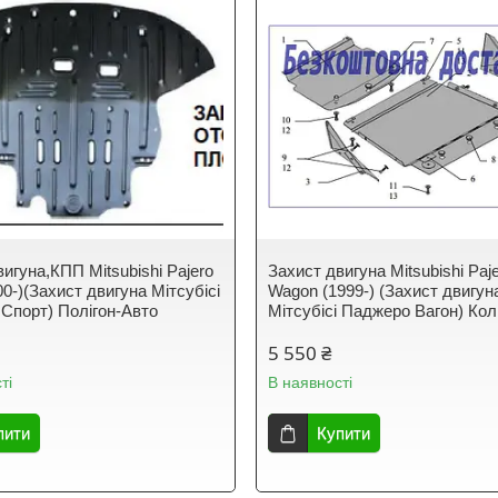
игуна,КПП Mitsubishi Pajero
Захист двигуна Mitsubishi Paj
00-)(Захист двигуна Мітсубісі
Wagon (1999-) (Захист двигун
Спорт) Полігон-Авто
Мітсубісі Паджеро Вагон) Кол
5 550 ₴
ті
В наявності
пити
Купити