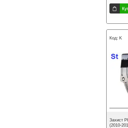
Ку
K
Захист РК
(2010-20