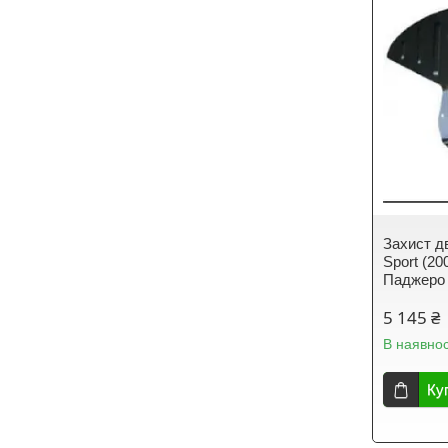
Захист дв
Sport (20
Паджеро 
5 145 ₴
В наявнос
Ку