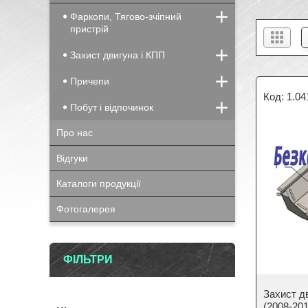
Фаркопи, Тягово-зчіпний
пристрій
Захист двигуна і КПП
Причепи
1.04
Побут і відпочинок
Про нас
Відгуки
Каталоги продукції
Фотогалерея
ФІЛЬТРИ
Захист дв
(2008-201