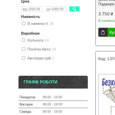
Ціна
Паджеро 
3 750 ₴
Наявність
В наявнос
В наявності
28
Ку
Виробник
Кольчуга
14
Полігон-Авто
14
Автопристрій
1
1.07
ГРАФІК РОБОТИ
Понеділок
08:00
19:00
Вівторок
08:00
19:00
Середа
08:00
19:00