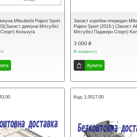
игуна Mitsubishi Pajero Sport
Захист коробки ппередач Mits
0)(Захист двигуна Мітсубісі
Pajero Sport (2015-) (Захист 
Спорт) Кольчуга
Мітсубісі Паджеро Спорт) Ко
3 000 ₴
ті
В наявності
пити
Купити
43.00
1.0517.00