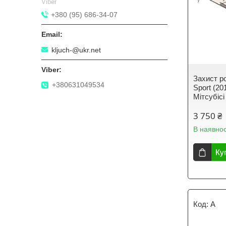
Viber
+380 (95) 686-34-07
kljuch-@ukr.net
Захист ро
+380631049534
Sport (20
Мітсубіс
3 750 ₴
В наявнос
Ку
A