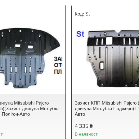
St
игуна Mitsubishi Pajero
Захист КПП Mitsubishi Pajero 
5)(Захист двигуна Мітсубісі
двигуна Мітсубісі Паджеро) П
 Полігон-Авто
Авто
4 335 ₴
ті
В наявності