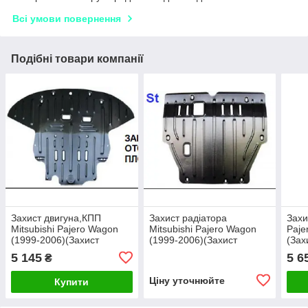
Всі умови повернення
Подібні товари компанії
Захист двигуна,КПП
Захист радіатора
Захи
Mitsubishi Pajero Wagon
Mitsubishi Pajero Wagon
Paje
(1999-2006)(Захист
(1999-2006)(Захист
(Зах
двигуна Мітсубісі Паджеро
радіатора Мітсубісі
Падж
5 145
5 6
₴
Вагон) Полігон-Авто
Паджеро Вагон) Полігон-
Авто
Авто
Ціну уточнюйте
Купити