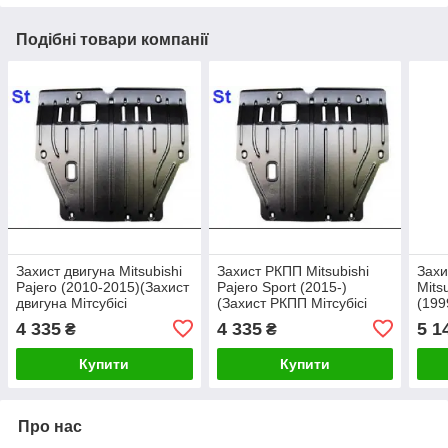
Подібні товари компанії
Захист двигуна Mitsubishi
Захист РКПП Mitsubishi
Захи
Pajero (2010-2015)(Захист
Pajero Sport (2015-)
Mits
двигуна Мітсубісі
(Захист РКПП Мітсубісі
(199
Паджеро) Полігон-Авто
Паджеро Спорт) Полігон-
двиг
4 335
4 335
5 1
₴
₴
Авто
Ваго
Купити
Купити
Про нас