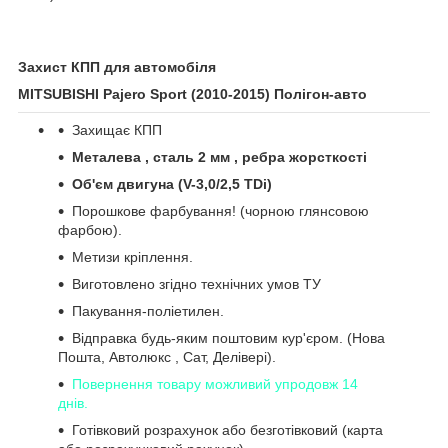
Захист КПП для автомобіля
MITSUBISHI Pajero Sport (2010-
2015
)
Полігон
-
авто
Захищає КПП
Металева , сталь 2 мм , ребра жорсткості
Об'єм двигуна (
V
-3,0/2,5 TDi)
Порошкове фарбування! (чорною глянсовою
фарбою).
Метизи кріплення.
Виготовлено згідно технічних умов ТУ
Пакування-поліетилен.
Відправка будь-яким поштовим кур'єром. (Нова
Пошта, Автолюкс , Сат, Делівері).
Повернення товару можливий упродовж 14
днів.
Готівковий розрахунок або безготівковий (карта