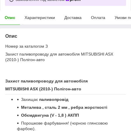
Опис
Характеристики
Доставка
Оплата
Умови п
Опис
Номер за каталогом З
Захист паливопроводу для автомобіля MITSUBISHI ASX
(2010-) Полігон-авто
Захист паливопроводу для автомобіля
MITSUBISHI ASX (2010-)
Полігон
-
авто
Захищає
паливопровід
Металева , сталь 2 мм , ребра жорсткості
Обєм
двигуна
(V - 1,8 ) АКПП
Порошкове фарбування! (чорною глянсовою
фарбою).