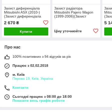
Захист диференціала
Захист радіатора
Захи
Mitsubishi ASX (2010-)
Mitsubishi Pajero Wagon
Mits
(Захист диференціала
(1999-2006)(Захист
(Зах
Мітсубісі АСХ) Полігон-
радіатора Мітсубісі
АСХ)
2 670
5 1
₴
авто
Паджеро Вагон) Полігон-
Авто
Ціну уточнюйте
Купити
Про нас
100% позитивних з 94 відгуків за рік
Працює з 02.02.2018
м. Київ
Перова 19, Київ, Україна
Контакти
Сьогодні працює з 08:00 до 18:00
Показати весь графік роботи