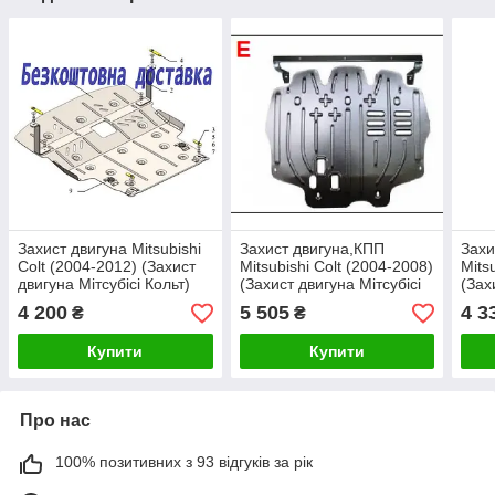
Захист двигуна Mitsubishi
Захист двигуна,КПП
Захи
Colt (2004-2012) (Захист
Mitsubishi Colt (2004-2008)
Mits
двигуна Мітсубісі Кольт)
(Захист двигуна Мітсубісі
(Зах
Кольчуга
Кольт) Полігон-авто
Коль
4 200
5 505
4 3
₴
₴
Купити
Купити
Про нас
100% позитивних з 93 відгуків за рік