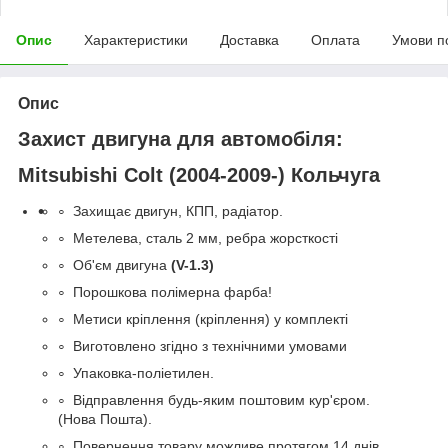
Опис
Характеристики
Доставка
Оплата
Умови п
Опис
Захист двигуна для автомобіля:
Mitsubishi Colt (2004-2009-)
Кольчуга
Захищає двигун, КПП, радіатор.
Метелева, сталь 2 мм, ребра жорсткості
Об'єм двигуна
(
V-1.3)
Порошкова полімерна фарба!
Метиси кріплення (кріплення) у комплекті
Виготовлено згідно з технічними умовами
Упаковка-поліетилен.
Відправлення будь-яким поштовим кур'єром.
(Нова Пошта).
Повернення товару можливе протягом 14 днів.