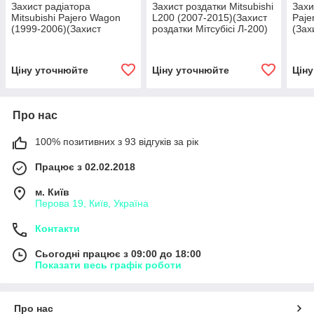
Захист радіатора
Захист роздатки Mitsubishi
Захи
Mitsubishi Pajero Wagon
L200 (2007-2015)(Захист
Paje
(1999-2006)(Захист
роздатки Мітсубісі Л-200)
(Зах
радіатора Мітсубісі
Полігон-Авто
Мітс
Паджеро Вагон) Полігон-
Полі
Авто
Ціну уточнюйте
Ціну уточнюйте
Цін
Про нас
100% позитивних з 93 відгуків за рік
Працює з 02.02.2018
м. Київ
Перова 19, Київ, Україна
Контакти
Сьогодні працює з 09:00 до 18:00
Показати весь графік роботи
Про нас