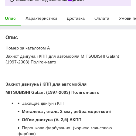
Опис
Характеристики
Доставка
Оплата
Умови п
Опис
Номер за каталогом A
Захист двигуна і КПП для автомобіля MITSUBISHI Galant
(1997-2003) Полігон-авто
Захист двигуна і КПП для автомобіля
MITSUBISHI Galant (1997-2003)
Полігон
-
авто
Захищає двигун і КПП
Металева , сталь 2 мм , ребра жорсткості
Об'єм двигуна (
V
- 2,5
) АКПП
Порошкове фарбування! (чорною глянсовою
фарбою).