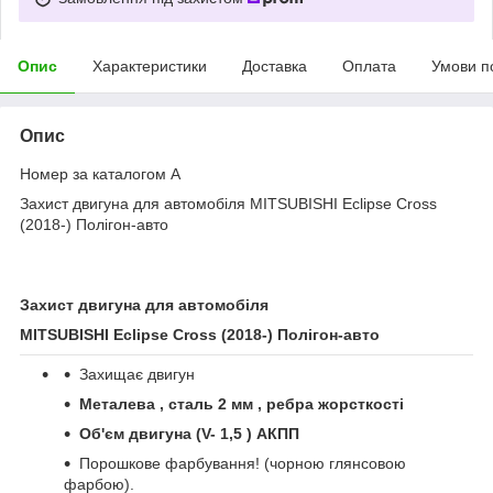
Опис
Характеристики
Доставка
Оплата
Умови п
Опис
Номер за каталогом A
Захист двигуна для автомобіля MITSUBISHI Eclipse Cross
(2018-) Полігон-авто
Захист двигуна для автомобіля
MITSUBISHI Eclipse Cross (2018-)
Полігон
-
авто
Захищає двигун
Металева , сталь 2 мм , ребра жорсткості
Об'єм двигуна (
V
- 1,5 )
A
КПП
Порошкове фарбування! (чорною глянсовою
фарбою).