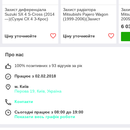
Захист диференціала
Захист радіатора
Захи
Suzuki ЅХ 4 S-Cross (2014
Mitsubishi Pajero Wagon
Mits
—)(Сузукі СХ 4 З-Крос)
(1999-2006)(Захист
2005
Полігон-авто
радіатора Мітсубісі
Міцу
6 0
Паджеро Вагон) Полігон-
авто
Авто
Ціну уточнюйте
Ціну уточнюйте
Про нас
100% позитивних з 93 відгуків за рік
Працює з 02.02.2018
м. Київ
Перова 19, Київ, Україна
Контакти
Сьогодні працює з 08:00 до 19:00
Показати весь графік роботи