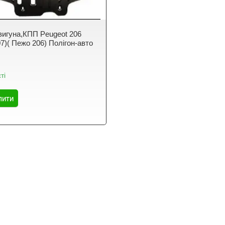
вигуна,КПП Peugeot 206
7)( Пежо 206) Полігон-авто
ті
пити