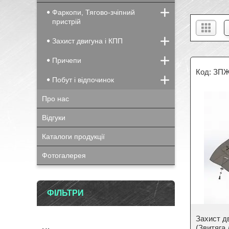
Фаркопи, Тягово-зчіпний
пристрій
Захист двигуна і КПП
Причепи
ЗПЖ
Побут і відпочинок
Про нас
Відгуки
Каталоги продукції
Фотогалерея
ФІЛЬТРИ
Захист дв
(Звитяга