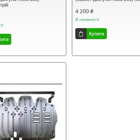
трій
4 200 ₴
В наявності
ті
Купити
пити