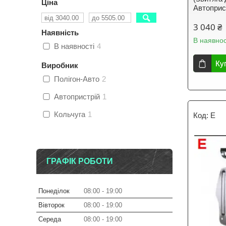
Ціна
Автоприс
3 040 ₴
Наявність
В наявнос
В наявності
4
Ку
Виробник
Полігон-Авто
2
Автопристрій
1
Кольчуга
1
E
ГРАФІК РОБОТИ
Понеділок
08:00
19:00
Вівторок
08:00
19:00
Середа
08:00
19:00