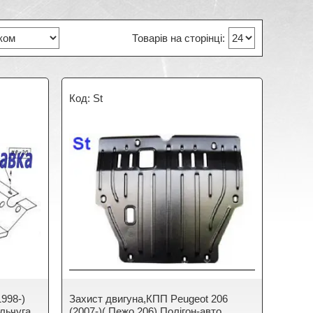
St
1998-)
Захист двигуна,КПП Peugeot 206
ольчуга
(2007-)( Пежо 206) Полігон-авто