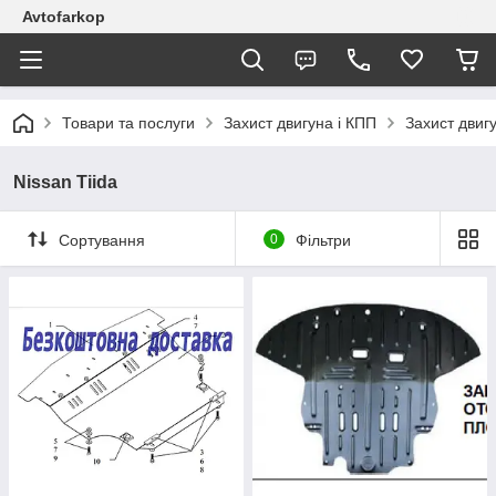
Avtofarkop
Товари та послуги
Захист двигуна і КПП
Захист двиг
Nissan Tiida
Сортування
0
Фільтри