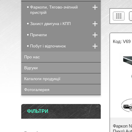
Фаркопи, Тягово-зчіпний
пристрій
Захист двигуна і КПП
Причепи
V69
Побут і відпочинок
Про нас
Відгуки
Каталоги продукції
Фотогалерея
ФІЛЬТРИ
Фаркоп Ni
Пихо) Au