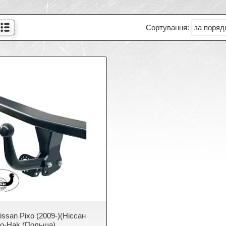
ssan Pixo (2009-)(Ніссан
to-Hak (Польща)