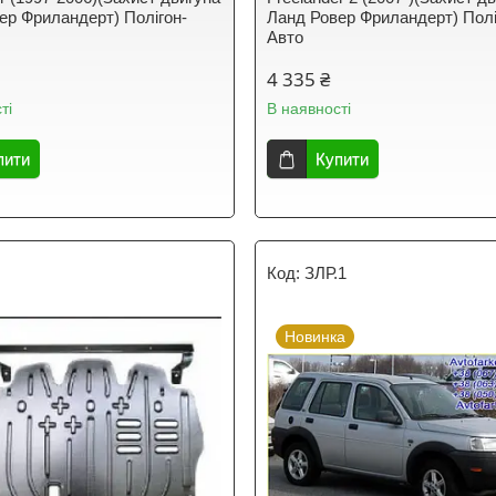
ер Фриландерт) Полігон-
Ланд Ровер Фриландерт) Полі
Авто
4 335 ₴
ті
В наявності
пити
Купити
ЗЛР.1
Новинка