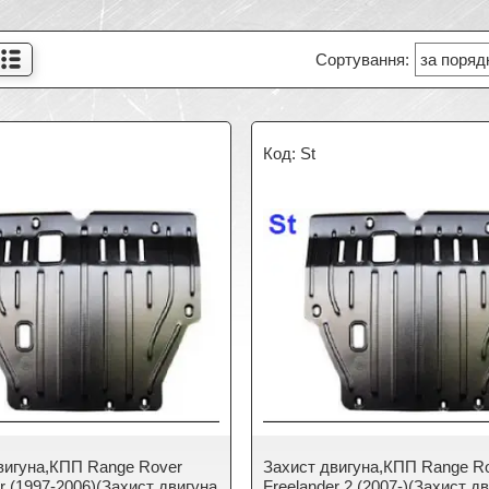
St
вигуна,КПП Range Rover
Захист двигуна,КПП Range R
r (1997-2006)(Захист двигуна
Freelander 2 (2007-)(Захист д