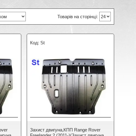
St
over
Захист двигуна,КПП Range Rover
вигуна
Freelander 2 (2011-)(Захист двигуна