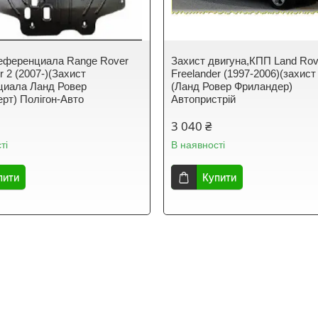
еференциала Range Rover
Захист двигуна,КПП Land Rov
r 2 (2007-)(Захист
Freelander (1997-2006)(захист
циала Ланд Ровер
(Ланд Ровер Фриландер)
рт) Полігон-Авто
Автопристрій
3 040 ₴
ті
В наявності
пити
Купити