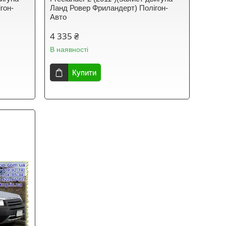
гон-
Ланд Ровер Фриландерт) Полігон-
Авто
4 335 ₴
В наявності
Купити