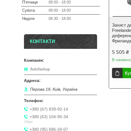
Пʼятниця
08:00
18:00
Субота
09:00
18:00
Неділя
08:30
18:00
Захист д
Freelande
деферен
Фриланде
КОНТАКТИ
5 505 ₴
В наявнос
Avtofarkop
Ку
Перова 19, Київ, Україна
+380 (67) 839-92-14
+380 (63) 104-95-34
Viber
+380 (95) 686-34-07