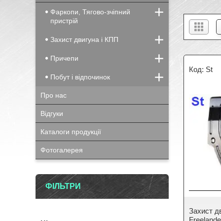
Фаркопи, Тягово-зчіпний
пристрій
Захист двигуна і КПП
Причепи
St
Побут і відпочинок
Про нас
Відгуки
Каталоги продукції
Фотогалерея
ФІЛЬТРИ
Захист д
Freelande