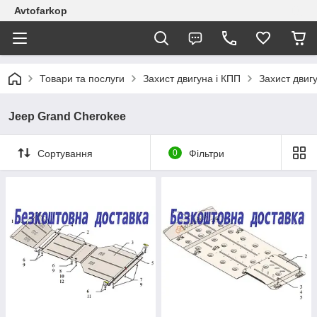
Avtofarkop
Товари та послуги
Захист двигуна і КПП
Захист двиг
Jeep Grand Cherokee
Сортування
0
Фільтри