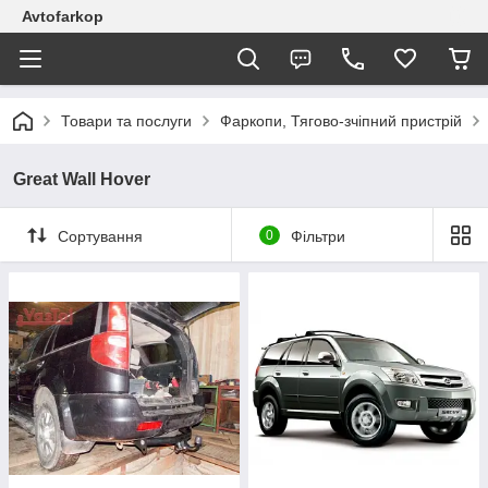
Avtofarkop
Товари та послуги
Фаркопи, Тягово-зчіпний пристрій
Great Wall Hover
Сортування
0
Фільтри