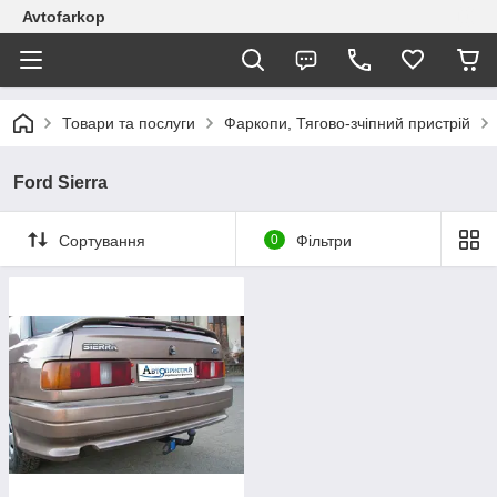
Avtofarkop
Товари та послуги
Фаркопи, Тягово-зчіпний пристрій
Ford Sierra
Сортування
0
Фільтри