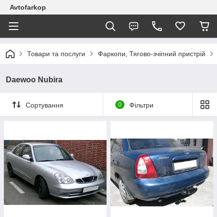
Avtofarkop
Товари та послуги
Фаркопи, Тягово-зчіпний пристрій
Daewoo Nubira
Сортування
0
Фільтри