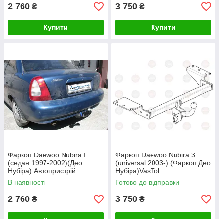
2 760
3 750
₴
₴
Купити
Купити
Фаркоп Daewoo Nubira I
Фаркоп Daewoo Nubira 3
(седан 1997-2002)(Део
(universal 2003-) (Фаркоп Део
Нубіра) Автопристрій
Нубіра)VasTol
В наявності
Готово до відправки
2 760
3 750
₴
₴