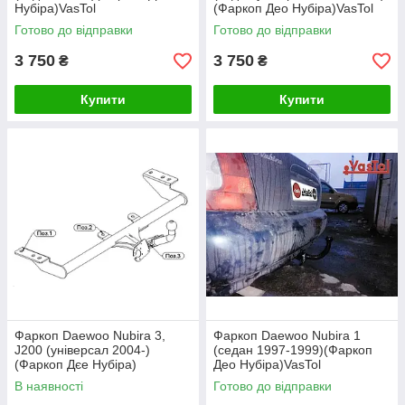
Нубіра)VasTol
(Фаркоп Део Нубіра)VasTol
Готово до відправки
Готово до відправки
3 750
3 750
₴
₴
Купити
Купити
Фаркоп Daewoo Nubira 3,
Фаркоп Daewoo Nubira 1
J200 (універсал 2004-)
(седан 1997-1999)(Фаркоп
(Фаркоп Дєе Нубіра)
Део Нубіра)VasTol
Автопристрій
В наявності
Готово до відправки