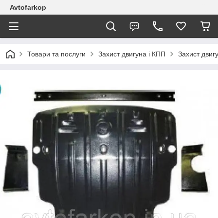
Avtofarkop
Товари та послуги
Захист двигуна і КПП
Захист двиг