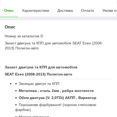
Опис
Характеристики
Доставка
Оплата
Умови п
Опис
Номер за каталогом D
Захист двигуна та КПП для автомобіля SEAT Exeo (2008-
2013) Полигон-авто
Захист двигуна та КПП для автомобіля
SEAT Exeo (2008-2013)
Полигон
-
авто
Захищає двигун та КПП
Металева , сталь 2мм , ребра жосткости
Обем двигуна (
V
- 2,0
TDi
) АКПП , Вариатор
Порошкове фарбування! (чорною глянсовою
фарбою).
Метизи кріплення.