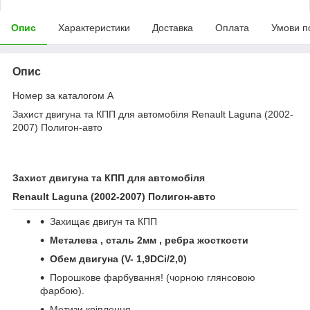
Опис
Характеристики
Доставка
Оплата
Умови п
Опис
Номер за каталогом A
Захист двигуна та КПП для автомобіля Renault Laguna (2002-
2007) Полигон-авто
Захист двигуна та КПП для автомобіля
Renault
Laguna
(2002-2007) Полигон-авто
Захищає двигун та КПП
Металева , сталь 2мм , ребра жосткости
Обем двигуна (
V
- 1,9DCi/
2,0
)
Порошкове фарбування! (чорною глянсовою
фарбою).
Метизи кріплення.