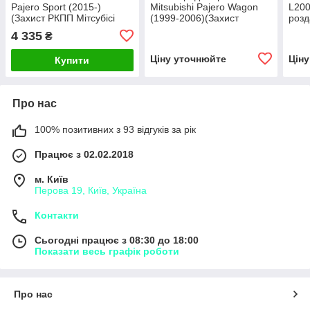
Pajero Sport (2015-)
Mitsubishi Pajero Wagon
L200
(Захист РКПП Мітсубісі
(1999-2006)(Захист
розд
Паджеро Спорт) Полігон-
радіатора Мітсубісі
Полі
4 335
₴
Авто
Паджеро Вагон) Полігон-
Авто
Ціну уточнюйте
Цін
Купити
Про нас
100% позитивних з 93 відгуків за рік
Працює з 02.02.2018
м. Київ
Перова 19, Київ, Україна
Контакти
Сьогодні працює з 08:30 до 18:00
Показати весь графік роботи
Про нас