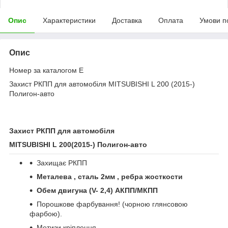
Опис
Характеристики
Доставка
Оплата
Умови п
Опис
Номер за каталогом Е
Захист РКПП для автомобіля MITSUBISHI L 200 (2015-)
Полигон-авто
Захист РКПП для автомобіля
MITSUBISHI
L 200
(20
15-
) Полигон-авто
Захищає РКПП
Металева , сталь 2мм , ребра жосткости
Обем двигуна (
V
- 2,4) АКПП/МКПП
Порошкове фарбування! (чорною глянсовою
фарбою).
Метизи кріплення.