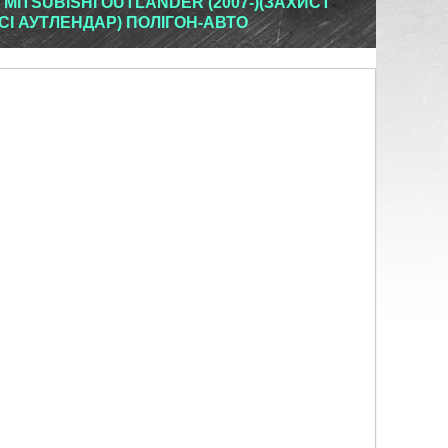
MITSUBISHI OUTLANDER (2007-)(ЗАХИСТ
СІ АУТЛЕНДАР) ПОЛІГОН-АВТО