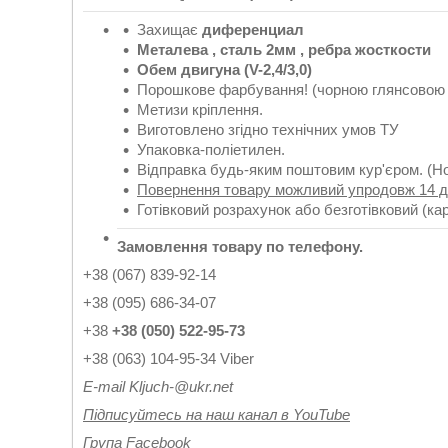
Захищає
диференциал
Металева , сталь 2мм , ребра жосткости
Обем двигуна (
V
-
2,
4/3,0
)
Порошкове фарбування! (чорною глянсовою
Метизи кріплення.
Виготовлено згідно технічних умов ТУ
Упаковка-поліетилен.
Відправка будь-яким поштовим кур'єром. (Но
Повернення товару можливий упродовж 14 д
Готівковий розрахунок або безготівковий (ка
Замовлення товару по телефону.
+38 (067) 839-92-14
+38 (095) 686-34-07
+38
+38 (050) 522-95-73
+38 (063) 104-95-34 Viber
Е-
mail
Kljuch
-@
ukr
.
net
Підписуйтесь на наш канал в YouTube
Група Facebook