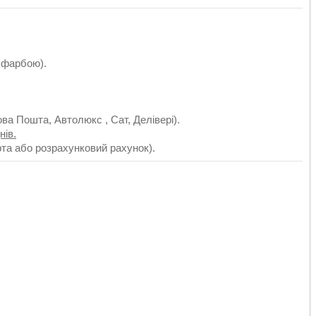
 фарбою).
ва Пошта, Автолюкс , Сат, Делівері).
нів.
рта або розрахунковий рахунок).