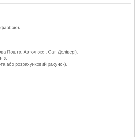
 фарбою).
ва Пошта, Автолюкс , Сат, Делівері).
нів.
рта або розрахунковий рахунок).