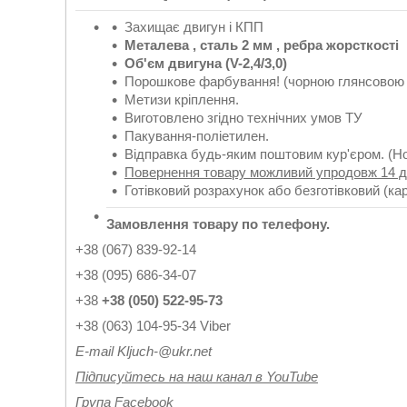
Захищає двигун і КПП
Металева , сталь 2 мм , ребра жорсткості
Об'єм двигуна (
V
-
2,
4/3,0
)
Порошкове фарбування! (чорною глянсовою
Метизи кріплення.
Виготовлено згідно технічних умов ТУ
Пакування-поліетилен.
Відправка будь-яким поштовим кур'єром. (Но
Повернення товару можливий упродовж 14 д
Готівковий розрахунок або безготівковий (ка
Замовлення товару по телефону.
+38 (067) 839-92-14
+38 (095) 686-34-07
+38
+38 (050) 522-95-73
+38 (063) 104-95-34 Viber
Е-
mail
Kljuch
-@
ukr
.
net
Підписуйтесь на наш канал в YouTube
Група Facebook