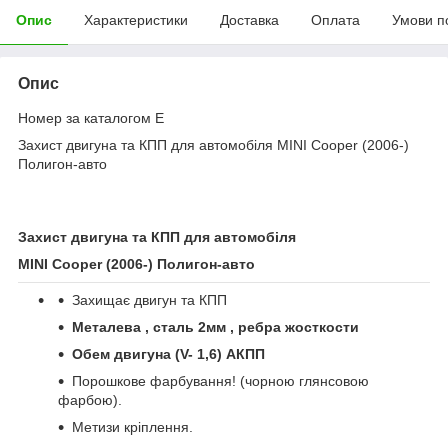
Опис
Характеристики
Доставка
Оплата
Умови п
Опис
Номер за каталогом E
Захист двигуна та КПП для автомобіля MINI Cooper (2006-)
Полигон-авто
Захист двигуна та КПП для автомобіля
MINI Cooper (2006
-
)
Полигон
-
авто
Захищає двигун та КПП
Металева , сталь 2мм , ребра жосткости
Обем двигуна (
V
-
1,6
)
АКПП
Порошкове фарбування! (чорною глянсовою
фарбою).
Метизи кріплення.