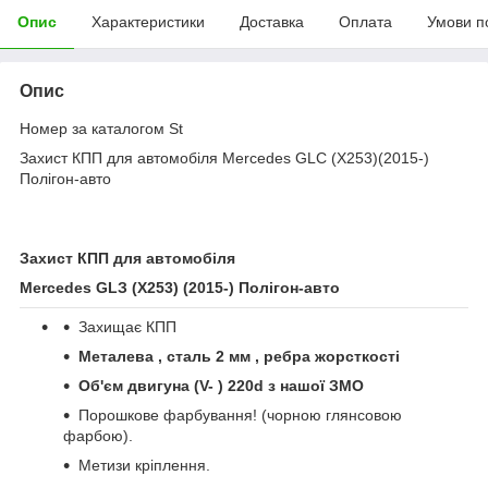
Опис
Характеристики
Доставка
Оплата
Умови п
Опис
Номер за каталогом St
Захист КПП для автомобіля Mercedes GLС (Х253)(2015-)
Полігон-авто
Захист КПП для автомобіля
Mercedes GL
З (Х253)
(201
5
-)
Полігон
-
авто
Захищає КПП
Металева , сталь 2 мм , ребра жорсткості
Об'єм двигуна (
V
- ) 220d з нашої ЗМО
Порошкове фарбування! (чорною глянсовою
фарбою).
Метизи кріплення.