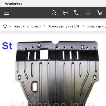
Avtofarkop
Товари та послуги
Захист двигуна і КПП
Захист двиг