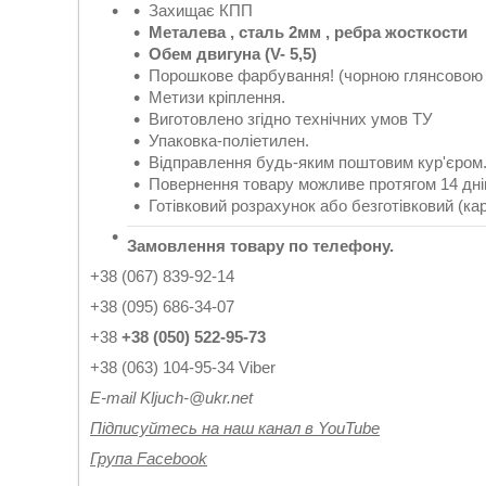
Захищає КПП
Металева , сталь 2мм , ребра жосткости
Обем двигуна (
V
- 5,5)
Порошкове фарбування! (чорною глянсовою
Метизи кріплення.
Виготовлено згідно технічних умов ТУ
Упаковка-поліетилен.
Відправлення будь-яким поштовим кур'єром. 
Повернення товару можливе протягом 14 днів
Готівковий розрахунок або безготівковий (ка
Замовлення товару по телефону.
+38 (067) 839-92-14
+38 (095) 686-34-07
+38
+38 (050) 522-95-73
+38 (063) 104-95-34 Viber
Е-
mail
Kljuch
-@
ukr
.
net
Підписуйтесь на наш канал в YouTube
Група Facebook