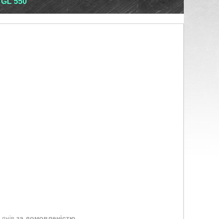
GL 550
 днів
за домовленістю