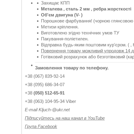
Захищає КПП
Металева , сталь 2 мм , ребра жорсткості
Об'єм двигуна (
V
- )
Порошкове фарбування! (чорною глянсовою
Метизи кріплення.
Виготовлено згідно технічних умов ТУ
Пакування-поліетилен.
Відправка будь-яким поштовим кур'єром. ( , 
Повернення товару можливий упродовж 14 д
Готівковий розрахунок або безготівковий (ка
Замовлення товару по телефону.
+38 (067) 839-92-14
+38 (095) 686-34-07
+38
(050) 512-65-91
+38 (063) 104-95-34 Viber
Е-
mail
Kljuch
-@
ukr
.
net
Підписуйтесь на наш канал в YouTube
Група Facebook