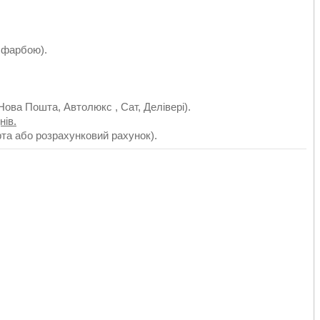
 фарбою).
Нова Пошта, Автолюкс , Сат, Делівері).
нів.
рта або розрахунковий рахунок).