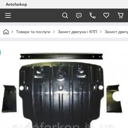
Avtofarkop
Товари та послуги
Захист двигуна і КПП
Захист двиг