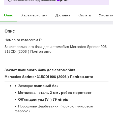
Опис
Характеристики
Доставка
Оплата
Умови п
Опис
Номер за каталогом D
Захист паливного бака для автомобіля Mercedes Sprinter 906
315CDi (2006-) Полігон-авто
Захист паливного бака для автомобіля
Mercedes Sprinter 315CDi 906 (2006-)
Полігон
-
авто
Захищає
паливний бак
Металева , сталь 2 мм , ребра жорсткості
Об'єм двигуна (
V
- ) 79 літрів
Порошкове фарбування! (чорною глянсовою
фарбою).