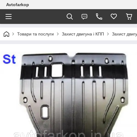
Avtofarkop
Товари та послуги
Захист двигуна і КПП
Захист двиг