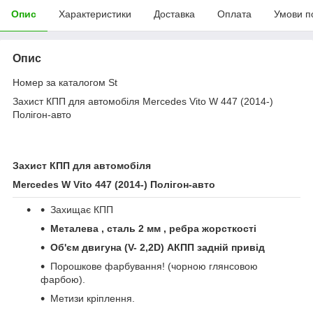
Опис
Характеристики
Доставка
Оплата
Умови п
Опис
Номер за каталогом St
Захист КПП для автомобіля Mercedes Vito W 447 (2014-)
Полігон-авто
Захист КПП для автомобіля
Mercedes W Vito 447 (2014-)
Полігон
-
авто
Захищає КПП
Металева , сталь 2 мм , ребра жорсткості
Об'єм двигуна (
V
- 2,2
D
) АКПП задній привід
Порошкове фарбування! (чорною глянсовою
фарбою).
Метизи кріплення.