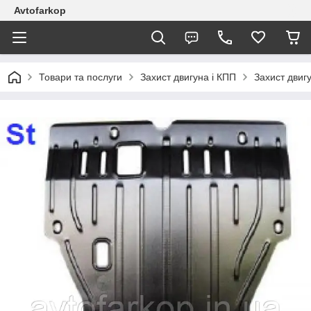
Avtofarkop
Товари та послуги
Захист двигуна і КПП
Захист двиг