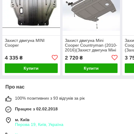
Захист двигуна MINI
Захист двигуна Mini
Захи
Cooper
Cooper Countryman (2010-
Coop
2016)(Захист двигуна Міні
(Зах
Купер) Автопристрій
Купе
4 335
2 720
3 7
₴
₴
Купити
Купити
Про нас
100% позитивних з 93 відгуків за рік
Працює з 02.02.2018
м. Київ
Перова 19, Київ, Україна