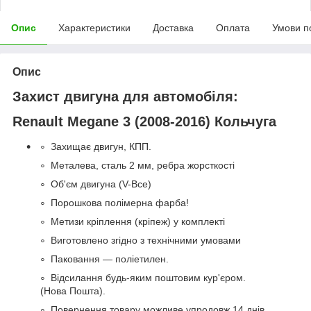
Опис
Характеристики
Доставка
Оплата
Умови п
Опис
Захист двигуна для автомобіля:
Renault Megane 3 (2008-2016)
Кольчуга
Захищає двигун, КПП.
Металева, сталь 2 мм, ребра жорсткості
Об'єм двигуна (V-Все)
Порошкова полімерна фарба!
Метизи кріплення (кріпеж) у комплекті
Виготовлено згідно з технічними умовами
Паковання — поліетилен.
Відсилання будь-яким поштовим кур'єром.
(Нова Пошта).
Повернення товару можливе упродовж 14 днів.