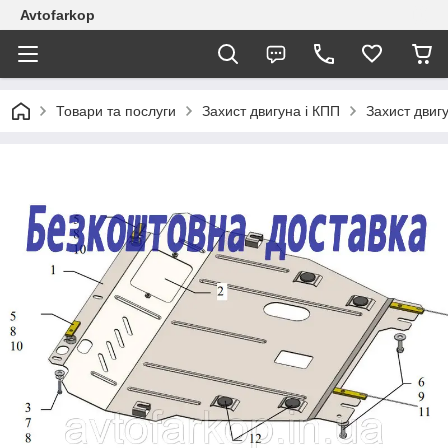
Avtofarkop
Товари та послуги
Захист двигуна і КПП
Захист двиг