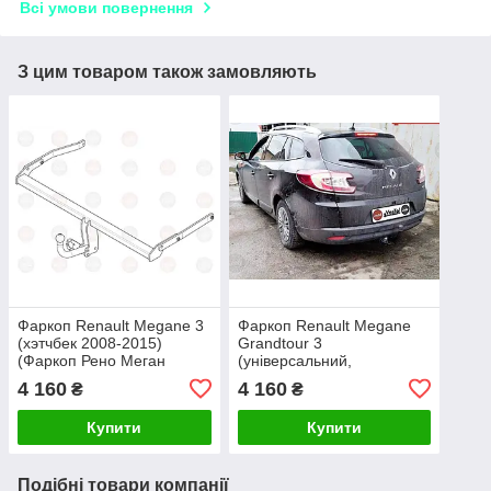
Всі умови повернення
З цим товаром також замовляють
Фаркоп Renault Megane 3
Фаркоп Renault Megane
(хэтчбек 2008-2015)
Grandtour 3
(Фаркоп Рено Меган
(універсальний,
2)VasTol
виключаючи GT-Line)
4 160
4 160
₴
₴
(2009-2016)(фаркоп Рено
Меган) VasTol
Купити
Купити
Подібні товари компанії