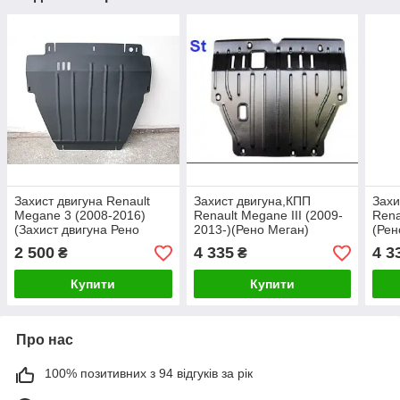
Захист двигуна Renault
Захист двигуна,КПП
Захи
Megane 3 (2008-2016)
Renault Megane III (2009-
Rena
(Захист двигуна Рено
2013-)(Рено Меган)
(Рен
Меган) Автопристрій
Полігон-авто
2 500
4 335
4 3
₴
₴
Купити
Купити
Про нас
100% позитивних з 94 відгуків за рік