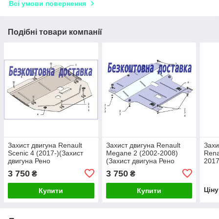
Всі умови повернення
Подібні товари компанії
Захист двигуна Renault
Захист двигуна Renault
Захи
Scenic 4 (2017-)(Захист
Megane 2 (2002-2008)
Rena
двигуна Рено
(Захист двигуна Рено
2017
Сценік)Кольчуга
Меган) Кольчуга
Полі
3 750
3 750
₴
₴
Цін
Купити
Купити