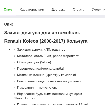
Опис
Характеристики
Доставка
Оплата
Умови п
Опис
Захист двигуна для автомобіля:
Renault Koleos (2008-2017)
Кольчуга
Захищає двигун, КПП, радіатор.
Металева, сталь 2 мм, ребра жорсткості
Об'єм двигуна (V-Все)
Порошкова полімерна фарба!
Метизи кріплення (кріпеж) у комплекті
Виготовлено згідно з технічними умовами
Паковання — поліетилен.
Відсилання будь-яким поштовим кур'єром.
(Нова Пошта).
Повернення товару можливе упродовж 14 днів.