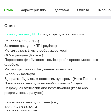
Опис
Характеристики
Доставка
Оплата
Умови п
Опис
Захист двигуна , КПП
і радіатора для автомобіля
Peugeot 4008 (2012-)
Захищає двигун , КПП і радіатор
Метал , сталь 2 мм є ребра жорсткості
Об'єм двигуна (V - все )
Порошкове фарбування , поліефірної чорною глянсовою
фарбою.
Метизи кріплення (Пакування-поліетилен)
Виробник Кольчуга
Відправка будь-яким поштовим кур'єром. (Нова Пошта.).
Повернення товару можливий протягом 14 днів
Розрахунок готівковий або безготівковий (карта або
розрахунковий рахунок)
Замовлення товару по телефону.
+38 (067) 839-92-14