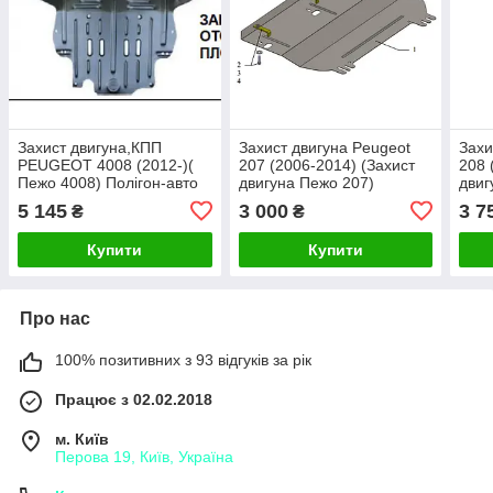
Захист двигуна,КПП
Захист двигуна Peugeot
Захи
PEUGEOT 4008 (2012-)(
207 (2006-2014) (Захист
208 
Пежо 4008) Полігон-авто
двигуна Пежо 207)
двиг
Кольчуга
Коль
5 145
3 000
3 7
₴
₴
Купити
Купити
Про нас
100% позитивних з 93 відгуків за рік
Працює з 02.02.2018
м. Київ
Перова 19, Київ, Україна