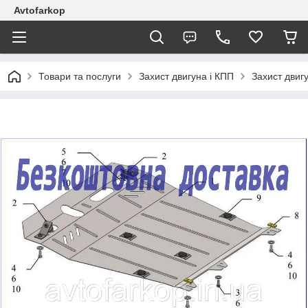
Avtofarkop
Товари та послуги
Захист двигуна і КПП
Захист двиг