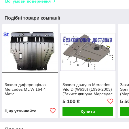
Всі умови повернення
Подібні товари компанії
Захист диференціала
Захист двигуна Mercedes
Захи
Mercedes ML W 164 4
Vito D (W638) (1996-2003)
Spri
Matic
(Захист двигуна Мерседес
(Ме
Віто) Кольчуга
208Д
5 100
5 5
₴
Ціну уточнюйте
Купити