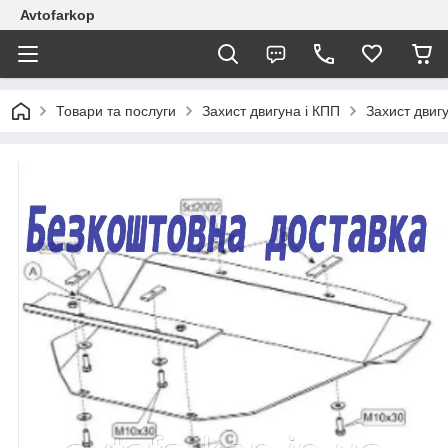
Avtofarkop
Товари та послуги
Захист двигуна і КПП
Захист двиг