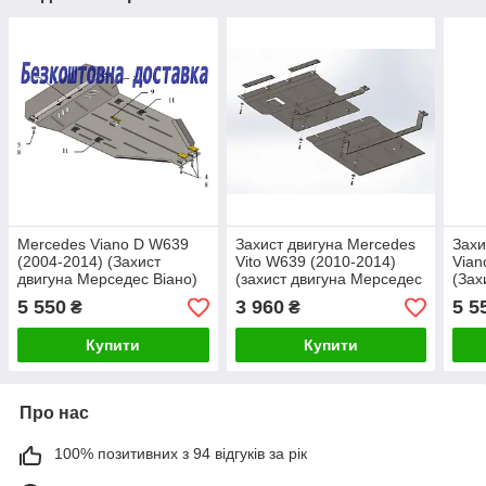
Mercedes Viano D W639
Захист двигуна Mercedes
Захи
(2004-2014) (Захист
Vito W639 (2010-2014)
Vian
двигуна Мерседес Віано)
(захист двигуна Мерседес
(Зах
Кольчуга
Віто 639) Автопристрій
Віан
5 550
3 960
5 5
₴
₴
Купити
Купити
Про нас
100% позитивних з 94 відгуків за рік