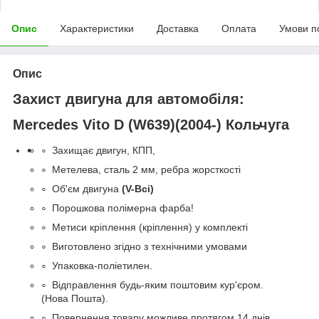
Опис
Характеристики
Доставка
Оплата
Умови п
Опис
Захист двигуна для автомобіля:
Mercedes Vito D (W639)(2004-)
Кольчуга
Захищає двигун, КПП,
Метелева, сталь 2 мм, ребра жорсткості
Об'єм двигуна
(
V-Всі)
Порошкова полімерна фарба!
Метиси кріплення (кріплення) у комплекті
Виготовлено згідно з технічними умовами
Упаковка-поліетилен.
Відправлення будь-яким поштовим кур'єром.
(Нова Пошта).
Повернення товару можливе протягом 14 днів.