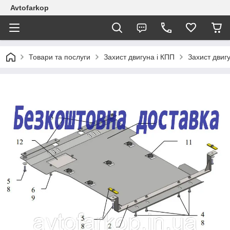
Avtofarkop
Товари та послуги
Захист двигуна і КПП
Захист двиг