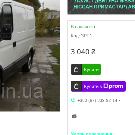
ЗАХИСТ ДВИГУНА NISSAN
НІССАН ПРИМАСТАР) А
В наявності
Код:
ЗРТ.1
3 040 ₴
Купити
Купити з
+380 (67) 839-92-14