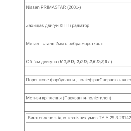
Nissan PRIMASTAR (2001-)
Захищає двигун КПП і радіатор
Метал , сталь 2мм є ребра жорсткості
Об `єм двигуна (
V-1,9 D; 2,0 D; 2,5 D;2,0 i
)
Порошкове фарбування , поліефірної чорною глян
Метизи кріплення (Пакування-поліетилен)
Виготовлено згідно технічних умов ТУ У 29.3-2614