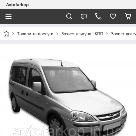
Avtofarkop
Товари та послуги
Захист двигуна і КПП
Захист двиг