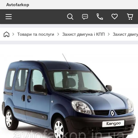
Avtofarkop
Товари та послуги
Захист двигуна і КПП
Захист двиг