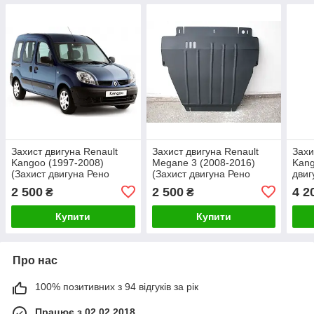
Захист двигуна Renault
Захист двигуна Renault
Захи
Kangoo (1997-2008)
Megane 3 (2008-2016)
Kang
(Захист двигуна Рено
(Захист двигуна Рено
двиг
Кенго) Автопристрій
Меган) Автопристрій
Коль
2 500
2 500
4 2
₴
₴
Купити
Купити
Про нас
100% позитивних з 94 відгуків за рік
Працює з 02.02.2018