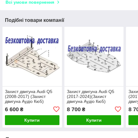
Всі умови повернення
Подібні товари компанії
Захист двигуна Audi Q5
Захист двигуна Audi Q5
Захи
(2008-2017) (Захист
(2017-2024)(Захист
(201
двигуна Аудіо Кю5)
двигуна Аудіо Кю5)
двиг
Кольчуга
Кольчуга
Коль
6 600
8 700
8 7
₴
₴
Купити
Купити