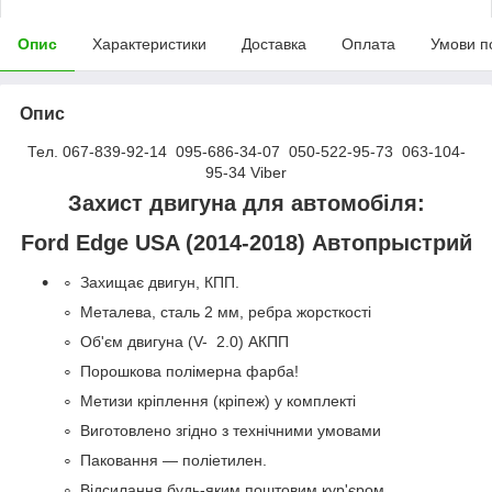
Опис
Характеристики
Доставка
Оплата
Умови п
Опис
Тел. 067-839-92-14 095-686-34-07 050-522-95-73 063-104-
95-34 Viber
Захист двигуна для автомобіля:
Ford Edge USA (2014-2018) Автопрыстрий
Захищає двигун, КПП.
Металева, сталь 2 мм, ребра жорсткості
Об'єм двигуна (V- 2.0) АКПП
Порошкова полімерна фарба!
Метизи кріплення (кріпеж) у комплекті
Виготовлено згідно з технічними умовами
Паковання — поліетилен.
Відсилання будь-яким поштовим кур'єром.