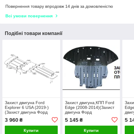
Повернення товару впродовж 14 днів за домовленістю
Всі умови повернення
Подібні товари компанії
Захист двигуна Ford
Захист двигуна,КПП Ford
Захи
Explorer 6 USA (2019-)
Edge (2008-2014)(Захист
Edge
(Захист двигуна Форд
двигуна Форд
двиг
Експлоер) Автопристрій
Едж)Полігон-Авто
Едж)
3 960
5 145
5 1
₴
₴
Купити
Купити