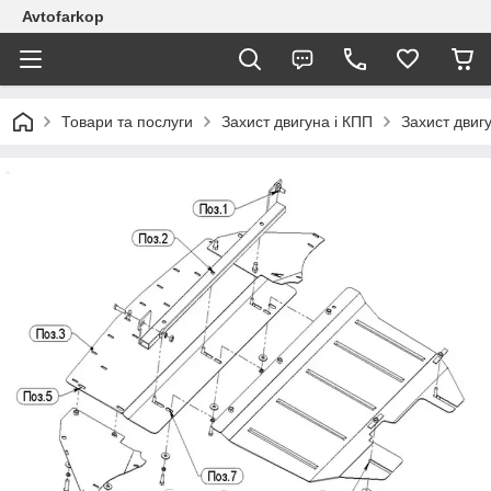
Avtofarkop
Товари та послуги
Захист двигуна і КПП
Захист двиг