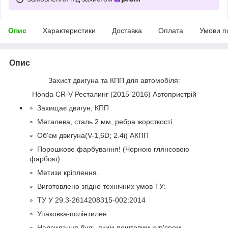
Опис
Характеристики
Доставка
Оплата
Умови п
Опис
Захист двигуна та КПП для автомобіля:
Honda CR-V Ресталинг (2015-2016) Автопристрій
Захищає двигун, КПП
Металева, сталь 2 мм, ребра жорсткості
Об'єм двигуна(V-1,6D; 2.4i) АКПП
Порошкове фарбування! (Чорною глянсовою
фарбою).
Метизи кріплення.
Виготовлено згідно технічних умов ТУ:
ТУ У 29.3-2614208315-002:2014
Упаковка-поліетилен.
Надсилання будь-яким поштовим кур'єром.