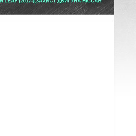
 LEAF (2017-)(ЗАХИСТ ДВИГУНА НІССАН