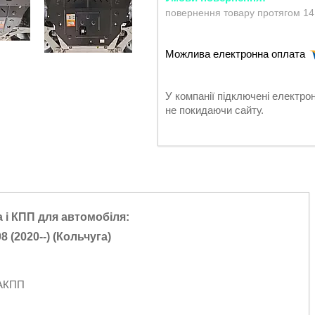
повернення товару протягом 14
У компанії підключені електро
не покидаючи сайту.
 і КПП для автомобіля:
0
8 (20
20--
) (
Кольчуга
)
 АКПП