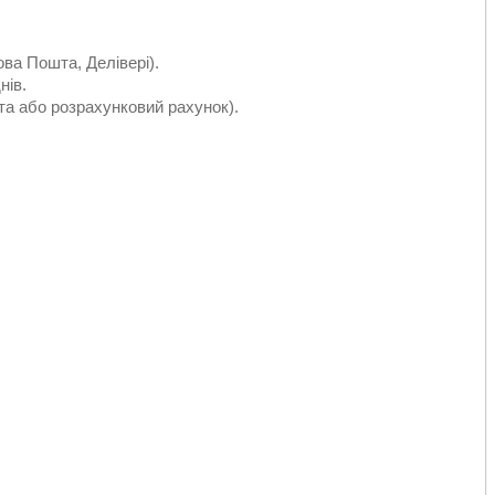
ва Пошта, Делівері).
нів.
та або розрахунковий рахунок).