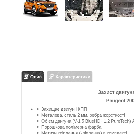
Опис
Характеристики
Захист двигуна
Peugeot
20
Захищає двигун і КПП
Металева, сталь 2 мм, ребра жорсткості
Об'єм двигуна (V-1.5 BlueHDi; 1.2 PureTech)
Порошкова полімерна фарба!
Метизи кріплення (кріплення) в комплекті