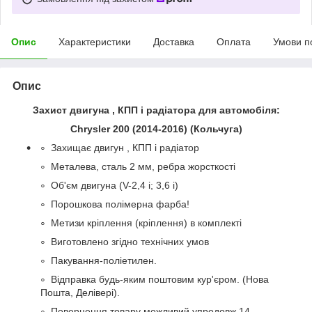
Опис
Характеристики
Доставка
Оплата
Умови п
Опис
Захист двигуна , КПП і радіатора для автомобіля:
Chrysler 200
(2014-2016) (Кольчуга)
Захищає двигун , КПП і радіатор
Металева, сталь 2 мм, ребра жорсткості
Об'єм двигуна (V-2,4 i; 3,6 i)
Порошкова полімерна фарба!
Метизи кріплення (кріплення) в комплекті
Виготовлено згідно технічних умов
Пакування-поліетилен.
Відправка будь-яким поштовим кур'єром. (Нова
Пошта, Делівері).
Повернення товару можливий упродовж 14