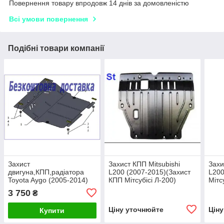
Повернення товару впродовж 14 днів за домовленістю
Всі умови повернення
Подібні товари компанії
Захист
Захист КПП Mitsubishi
Захи
двигуна,КПП,радіатора
L200 (2007-2015)(Захист
L200
Toyota Aygo (2005-2014)
КПП Мітсубісі Л-200)
Мітс
(захист двигуна Тойота
Полігон-Авто
Авто
3 750
₴
Ауго)Кольчуга
Ціну уточнюйте
Цін
Купити