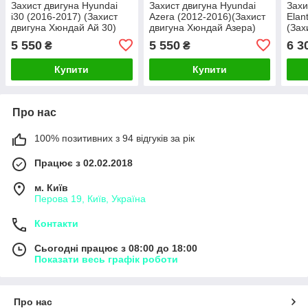
Захист двигуна Hyundai
Захист двигуна Hyundai
Захи
i30 (2016-2017) (Захист
Azera (2012-2016)(Захист
Elan
двигуна Хюндай Ай 30)
двигуна Хюндай Азера)
(Зах
Кольчуга
Кольчуга
Елан
5 550
5 550
6 3
₴
₴
Купити
Купити
Про нас
100% позитивних з 94 відгуків за рік
Працює з 02.02.2018
м. Київ
Перова 19, Київ, Україна
Контакти
Сьогодні працює з 08:00 до 18:00
Показати весь графік роботи
Про нас