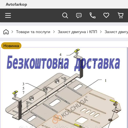
Avtofarkop
Товари та послуги
Захист двигуна і КПП
Захист двиг
Новинка