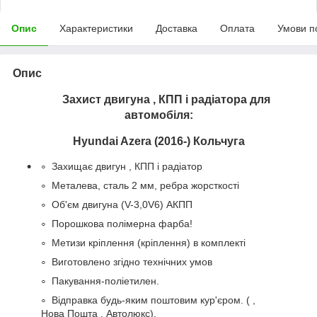
Опис
Характеристики
Доставка
Оплата
Умови п
Опис
Захист двигуна , КПП і радіатора для
автомобіля:
Hyundai Azera (201
6
-)
Кольчуга
Захищає двигун , КПП і радіатор
Металева, сталь 2 мм, ребра жорсткості
Об'єм двигуна (V-3,0V6) АКПП
Порошкова полімерна фарба!
Метизи кріплення (кріплення) в комплекті
Виготовлено згідно технічних умов
Пакування-поліетилен.
Відправка будь-яким поштовим кур'єром. ( ,
Нова Пошта , Автолюкс).